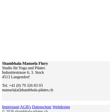
Shambhala-Manuela Flury
Studio für Yoga und Pilates
Industriestrasse 6, 3. Stock
4513 Langendorf
Tel. +41 (0) 79 326 83 03
manuela[at]shambhala-pilates.ch
Impressum
AGB's
Datenschutz
Webdesign
© 2026 shambhala-pilates.ch