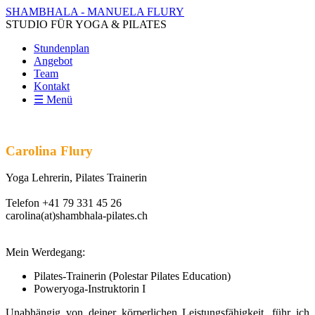
SHAMBHALA - MANUELA FLURY
STUDIO FÜR YOGA & PILATES
Stundenplan
Angebot
Team
Kontakt
☰ Menü
Carolina Flury
Yoga Lehrerin, Pilates Trainerin
Telefon +41 79 331 45 26
carolina(at)shambhala-pilates.ch
Mein Werdegang:
Pilates-Trainerin (Polestar Pilates Education)
Poweryoga-Instruktorin I
Unabhängig von deiner körperlichen Leistungsfähigkeit, führ ich